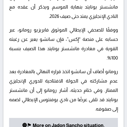
مانشستر يونايتد بنهاية الموسم. ويذكر أن عقده مع
النادي الإنجليزي يمتد حتى صيف 2026.
ووفقًا للصحفي الإيطالي الموثوق فابريزيو رومانو، عبر
حسابه على منصة “إكس”، فإن سانشو يعبر عن رغبته
القوية في مغادرة مانشستر يونايتد هذا الصيف بنسبة
100%.
رومانو أضاف أن سانشو اتخذ قراره النهائي بالمغادرة بعد
عدم مشاركته في الجولة الافتتاحية للدوري الإنجليزي
الممتاز. وفي ختام حديثه، أشار رومانو إلى أن مانشستر
يونايتد قد تلقى عرضًا من نادي يوفنتوس الإيطالي لضمه
إلى صفوفه.
🔴🏴󠁧󠁢󠁥󠁮󠁧󠁿 More on Jadon Sancho situation.