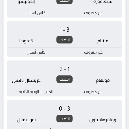
انتهت
سنغافورة
إندونيسيا
غير معروف
كأس أسيان
1-3
انتهت
فيتنام
كمبوديا
غير معروف
كأس أسيان
2-1
انتهت
فولهام
كريستال بالاس
غير معروف
المباريات الودية للأندية
0-3
انتهت
وولفرهامبتون
بورت فايل