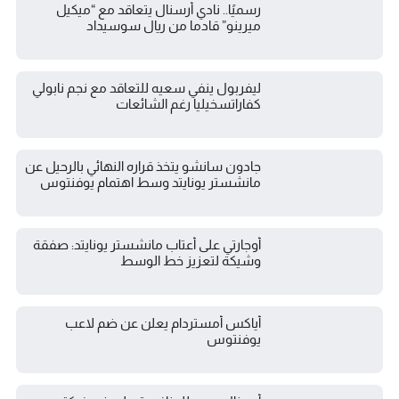
رسميًا.. نادي أرسنال يتعاقد مع “ميكيل
ميرينو” قادما من ريال سوسيداد
ليفربول ينفي سعيه للتعاقد مع نجم نابولي
كفاراتسخيليا رغم الشائعات
جادون سانشو يتخذ قراره النهائي بالرحيل عن
مانشستر يونايتد وسط اهتمام يوفنتوس
أوجارتي على أعتاب مانشستر يونايتد: صفقة
وشيكة لتعزيز خط الوسط
أياكس أمستردام يعلن عن ضم لاعب
يوفنتوس