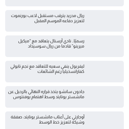
ريال مدريد يترقب مستقبل لاعب بورنموث
لتعزيز دفاعه الموسم المقبل
رسميًا.. نادي أرسنال يتعاقد مع “ميكيل
ميرينو” قادما من ريال سوسيداد
ليفربول ينفي سعيه للتعاقد مع نجم نابولي
كفاراتسخيليا رغم الشائعات
جادون سانشو يتخذ قراره النهائي بالرحيل عن
مانشستر يونايتد وسط اهتمام يوفنتوس
أوجارتي على أعتاب مانشستر يونايتد: صفقة
وشيكة لتعزيز خط الوسط