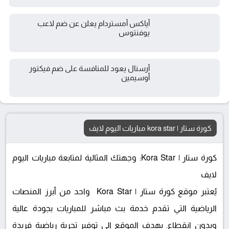
أياكس أمستردام يعلن عن ضم لاعب
يوفنتوس
أرسنال يعود للمنافسة على ضم فيكتور
أوسيمين
كورة ستار | kora star مباريات اليوم لايف
كورة ستار | Kora Star: وجهتك المثالية لمتابعة مباريات اليوم
لايف
يُعتبر موقع كورة ستار | Kora Star واحد من أبرز المنصات
الرياضية التي تقدم خدمة بث مباشر للمباريات بجودة عالية
وبدون انقطاع. يهدف الموقع إلى توفير تجربة رياضية فريدة