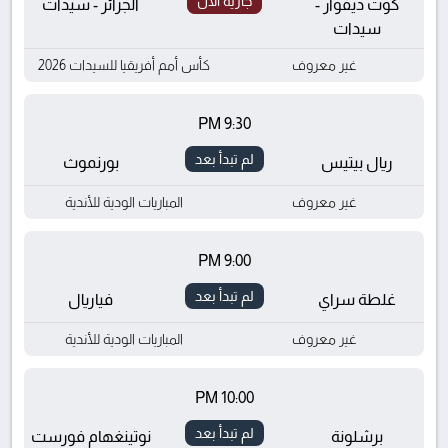
جارية الآن
كوت ديفوار -
الجزائر - سيدات
سيدات
غير معروف
كأس أمم أفريقيا للسيدات 2026
9:30 PM
لم تبدأ بعد
ريال بيتيس
بورنموث
غير معروف
المباريات الودية للأندية
9:00 PM
لم تبدأ بعد
غلطة سراي
فياريال
غير معروف
المباريات الودية للأندية
10:00 PM
لم تبدأ بعد
برشلونة
نوتينغهام فورست