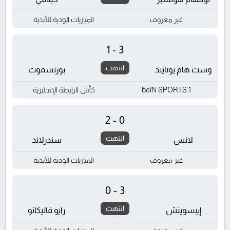
غير معروف
المباريات الودية للأندية
1-3
انتهت
وست هام يونايتد
بورتسموث
beIN SPORTS 1
كأس الرابطة الإنجليزية
2-0
انتهت
لانس
سندرلاند
غير معروف
المباريات الودية للأندية
0-3
انتهت
إيبسويتش
رايو فاليكانو