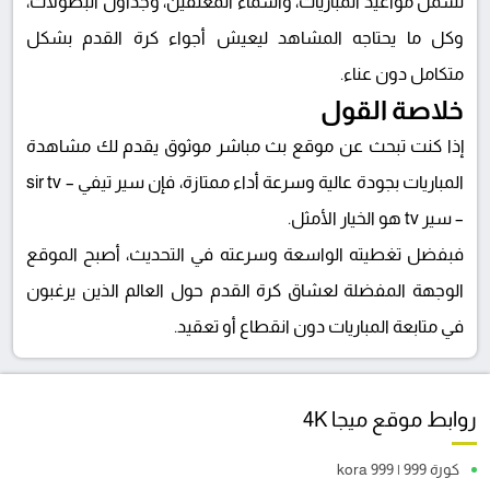
تشمل مواعيد المباريات، وأسماء المعلقين، وجداول البطولات،
وكل ما يحتاجه المشاهد ليعيش أجواء كرة القدم بشكل
متكامل دون عناء.
خلاصة القول
إذا كنت تبحث عن موقع بث مباشر موثوق يقدم لك مشاهدة
المباريات بجودة عالية وسرعة أداء ممتازة، فإن
سير تيفي – sir tv
– سير tv
هو الخيار الأمثل.
فبفضل تغطيته الواسعة وسرعته في التحديث، أصبح الموقع
الوجهة المفضلة لعشاق كرة القدم حول العالم الذين يرغبون
في متابعة المباريات دون انقطاع أو تعقيد.
روابط موقع ميجا 4K
كورة 999 | kora 999