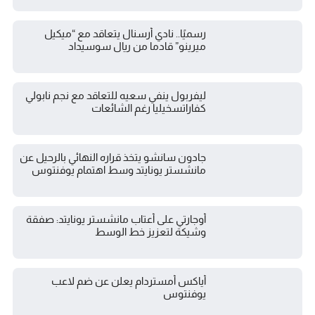
رسميًا.. نادي أرسنال يتعاقد مع “ميكيل
ميرينو” قادما من ريال سوسيداد
ليفربول ينفي سعيه للتعاقد مع نجم نابولي
كفاراتسخيليا رغم الشائعات
جادون سانشو يتخذ قراره النهائي بالرحيل عن
مانشستر يونايتد وسط اهتمام يوفنتوس
أوجارتي على أعتاب مانشستر يونايتد: صفقة
وشيكة لتعزيز خط الوسط
أياكس أمستردام يعلن عن ضم لاعب
يوفنتوس