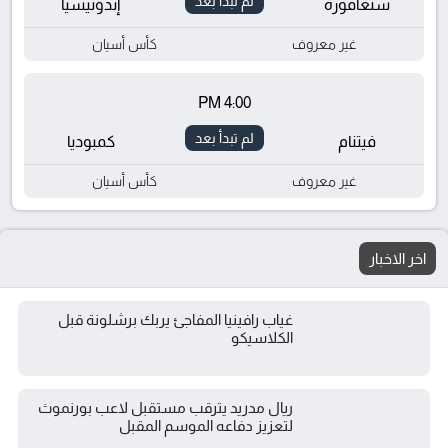
لم تبدأ بعد
سنغافورة
إندونيسيا
غير معروف
كأس أسيان
4:00 PM
لم تبدأ بعد
فيتنام
كمبوديا
غير معروف
كأس أسيان
اخر الاخبار
غياب رافينيا المفاجئ يربك برشلونة قبل
الكلاسيكو
ريال مدريد يترقب مستقبل لاعب بورنموث
لتعزيز دفاعه الموسم المقبل