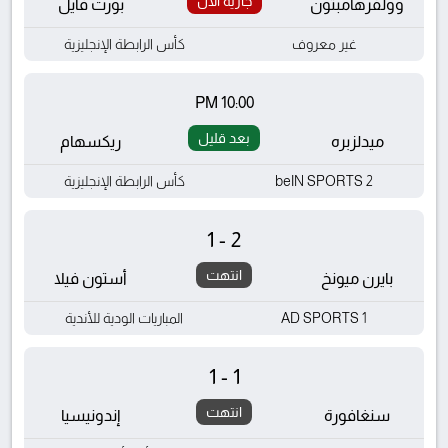
جارية الآن
وولفرهامبتون
بورت فايل
غير معروف
كأس الرابطة الإنجليزية
10:00 PM
بعد قليل
ميدلزبره
ريكسهام
beIN SPORTS 2
كأس الرابطة الإنجليزية
1-2
انتهت
بايرن ميونخ
أستون فيلا
AD SPORTS 1
المباريات الودية للأندية
1-1
انتهت
سنغافورة
إندونيسيا