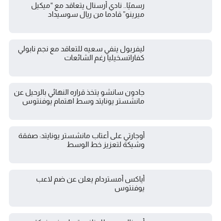
رسميًا.. نادي أرسنال يتعاقد مع “ميكيل
ميرينو” قادما من ريال سوسيداد
ليفربول ينفي سعيه للتعاقد مع نجم نابولي
كفاراتسخيليا رغم الشائعات
جادون سانشو يتخذ قراره النهائي بالرحيل عن
مانشستر يونايتد وسط اهتمام يوفنتوس
أوجارتي على أعتاب مانشستر يونايتد: صفقة
وشيكة لتعزيز خط الوسط
أياكس أمستردام يعلن عن ضم لاعب
يوفنتوس