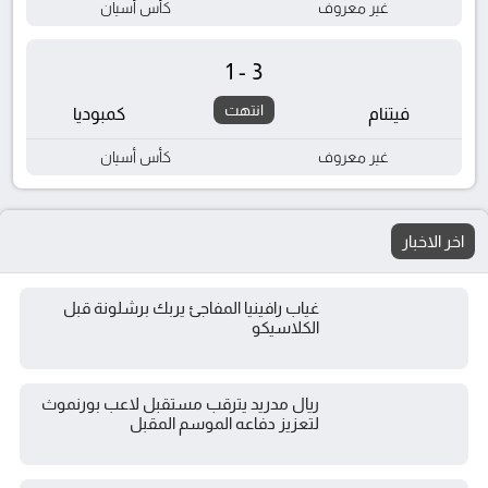
غير معروف
كأس أسيان
1-3
انتهت
فيتنام
كمبوديا
غير معروف
كأس أسيان
اخر الاخبار
غياب رافينيا المفاجئ يربك برشلونة قبل
الكلاسيكو
ريال مدريد يترقب مستقبل لاعب بورنموث
لتعزيز دفاعه الموسم المقبل