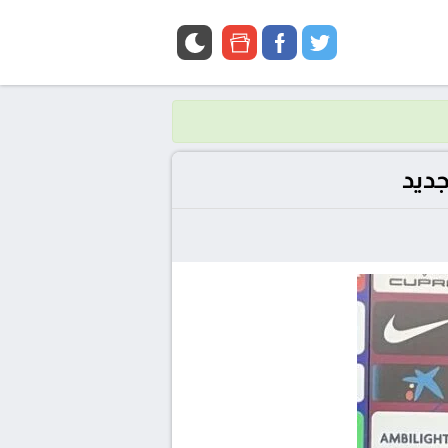
google
facebook
twitter
news
جديد