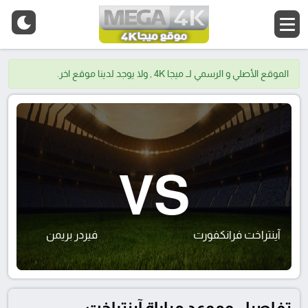
الموقع الأصلي و الرسمي لــ ميجا 4K , ولا يوجد لدينا موقع اخر.
VS
آينتراخت فرانكفورت
فيردر بريمن
تفاصيل وموعد مباراة آينتراخت