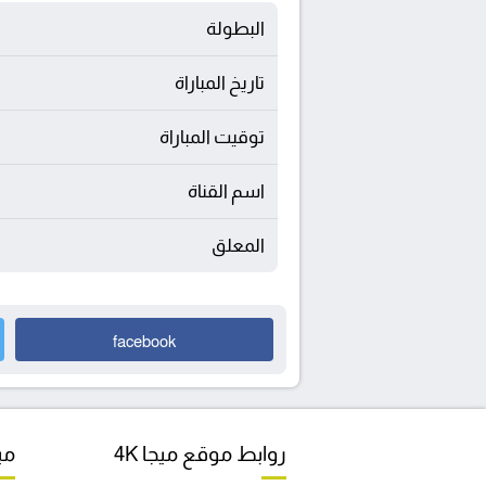
البطولة
تاريخ المباراة
توقيت المباراة
اسم القناة
المعلق
facebook
روابط موقع ميجا 4K
مبا