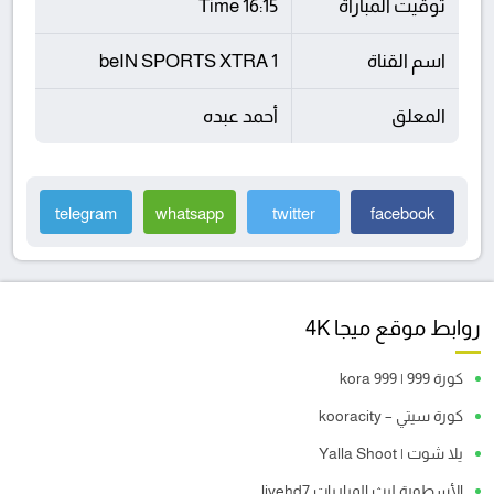
توقيت المباراة
16:15 Time
اسم القناة
beIN SPORTS XTRA 1
المعلق
أحمد عبده
telegram
whatsapp
twitter
facebook
روابط موقع ميجا 4K
كورة 999 | kora 999
كورة سيتي – kooracity
يلا شوت | Yalla Shoot
الأسطورة لبث المباريات livehd7