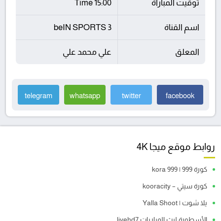
توقيت المباراة
15:00 Time
اسم القناة
beIN SPORTS 3
المعلق
علي محمد علي
telegram
whatsapp
twitter
facebook
روابط موقع ميجا 4K
كورة 999 | kora 999
كورة سيتي – kooracity
يلا شوت | Yalla Shoot
الأسطورة لبث المباريات livehd7