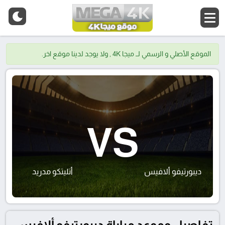
الموقع الأصلي و الرسمي لــ ميجا 4K , ولا يوجد لدينا موقع اخر.
VS
ديبورتيفو ألافيس
أتليتكو مدريد
تفاصيل وموعد مباراة ديبورتيفو ألافيس