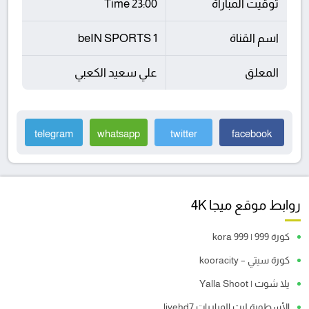
توقيت المباراة
23:00 Time
اسم القناة
beIN SPORTS 1
المعلق
علي سعيد الكعبي
telegram
whatsapp
twitter
facebook
روابط موقع ميجا 4K
كورة 999 | kora 999
كورة سيتي – kooracity
يلا شوت | Yalla Shoot
الأسطورة لبث المباريات livehd7