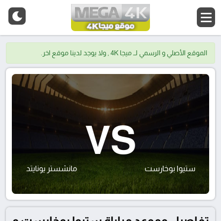
الموقع الأصلي و الرسمي لــ ميجا 4K , ولا يوجد لدينا موقع اخر.
VS
ستيوا بوخارست
مانشستر يونايتد
تفاصيل وموعد مباراة ستيوا بوخارست و