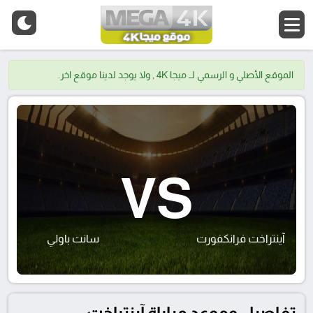
الموقع الأصلي و الرسمي لــ ميجا 4K , ولا يوجد لدينا موقع اخر.
VS
آينتراخت فرانكفورت
سانت باولي
تفاصيل وموعد مباراة آينتراخت