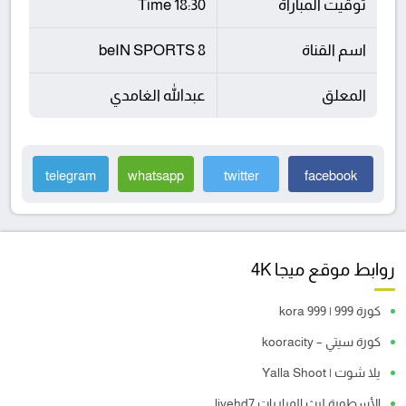
توقيت المباراة
18:30 Time
اسم القناة
beIN SPORTS 8
المعلق
عبدالله الغامدي
telegram
whatsapp
twitter
facebook
روابط موقع ميجا 4K
كورة 999 | kora 999
كورة سيتي – kooracity
يلا شوت | Yalla Shoot
الأسطورة لبث المباريات livehd7