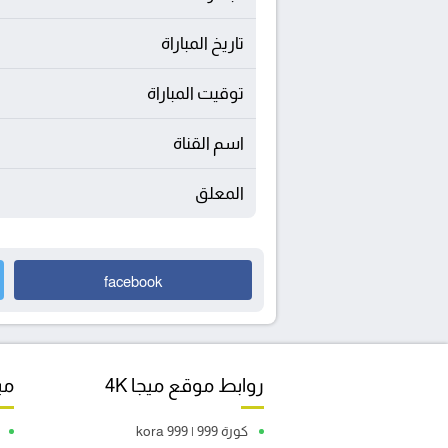
تاريخ المباراة
توقيت المباراة
اسم القناة
المعلق
facebook
روابط موقع ميجا 4K
مبا
كورة 999 | kora 999