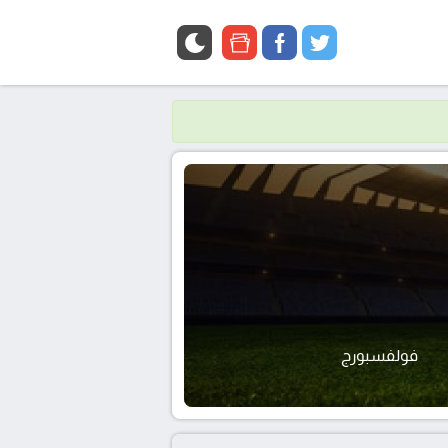
google
facebook
twitter
news
فولفسبورج