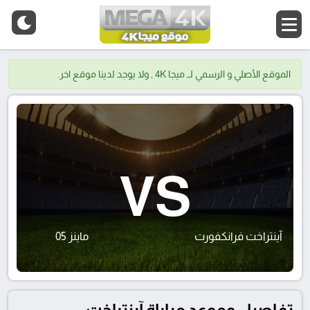
الموقع الأصلي و الرسمي لــ ميجا 4K , ولا يوجد لدينا موقع اخر.
VS
آينتراخت فرانكفورت
ماينز 05
تفاصيل وموعد مباراة آينتراخت