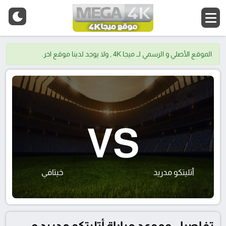
الموقع الأصلي و الرسمي لــ ميجا 4K , ولا يوجد لدينا موقع اخر.
VS
أتليتكو مدريد
خيتافي
تفاصيل وموعد مباراة أتليتكو مدريد و