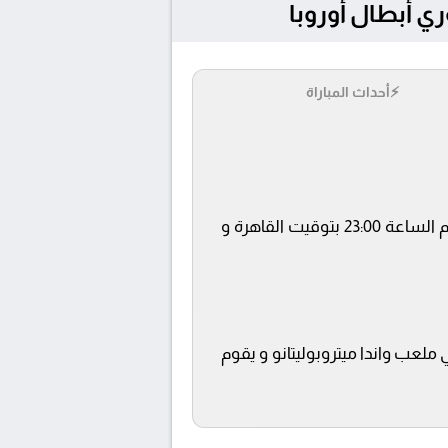
⚡
أحداث المباراة
يلتقى اليوم 2025-03-12 كلا من نادى أتليتكو مدريد و ريال مدريد فى بطولة دوري أبطال أوروبا فى تمام الساعة 23:00 بتوقيت القاهرة و
beIN SPORTS 1  ويتم إستضافة المباراة في ملعب واندا ميتروبوليتانو و يقوم