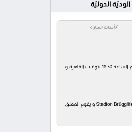
⚡
أحداث المباراة
يلتقى اليوم 2025-08-10 كلا من نادى أراو و الهلال فى بطولة دولي, المباريات الوديّة الدوليّة فى تمام الساعة 18:30 بتوقيت القاهرة و
تنقل أحداث المباراة في الوطن العربي فضائيا على قناة STC TV ويتم إستضافة المباراة في ملعب Stadion Brügglifeld و يقوم المعلق