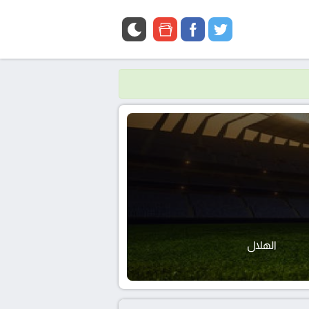
google
facebook
twitter
news
الهلال