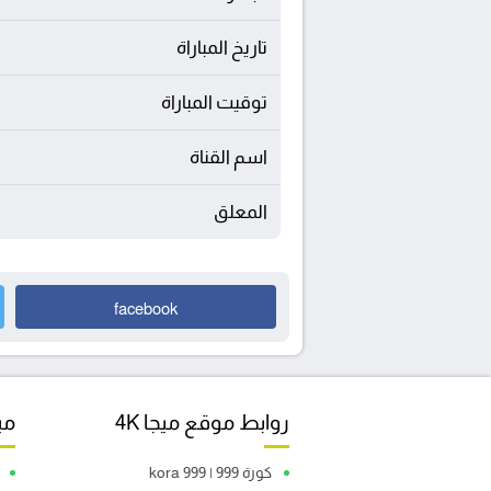
تاريخ المباراة
توقيت المباراة
اسم القناة
المعلق
facebook
روابط موقع ميجا 4K
مبا
كورة 999 | kora 999