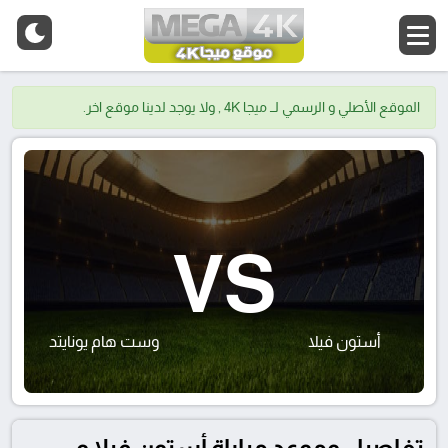
الموقع الأصلي و الرسمي لــ ميجا 4K , ولا يوجد لدينا موقع اخر.
VS
أستون فيلا
وست هام يونايتد
تفاصيل وموعد مباراة أستون فيلا و