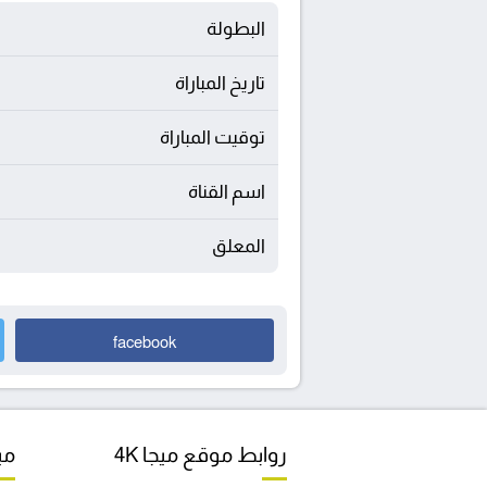
البطولة
تاريخ المباراة
توقيت المباراة
اسم القناة
المعلق
facebook
روابط موقع ميجا 4K
مبا