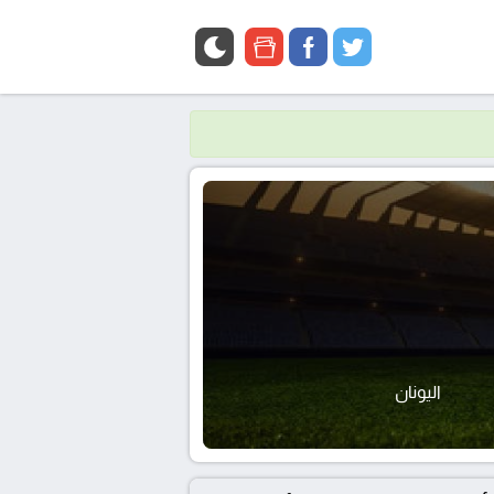
google
facebook
twitter
news
اليونان