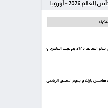
تشكيلة
يلتقى اليوم 2025-10-09 كلا من نادى أسكتلندا و اليونان فى بطولة تصفيات كأس العالم 2026 - أوروبا فى تمام الساعة 21:45 بتوقيت القاهرة و
beIN  ويتم إستضافة المباراة في ملعب هامبدن بارك و يقوم المعلق الرياضى