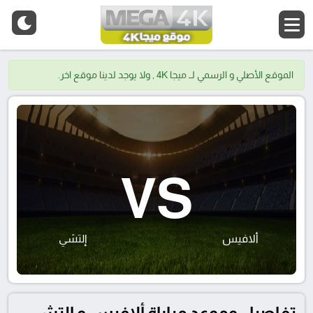
الموقع الأصلي و الرسمي لــ ميجا 4K , ولا يوجد لدينا موقع اخر.
VS
ألافيس
إلتشي
تفاصيل وموعد مباراة ألافيس و إلتشي