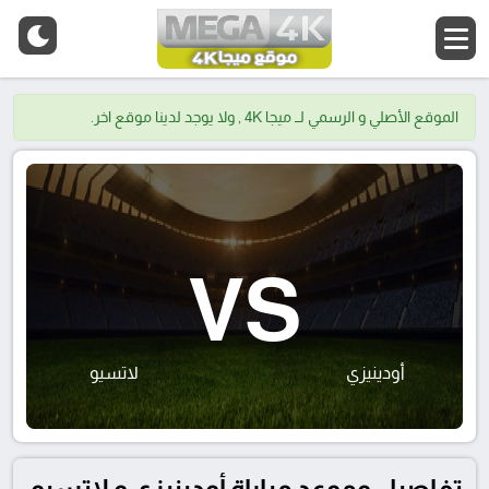
الموقع الأصلي و الرسمي لــ ميجا 4K , ولا يوجد لدينا موقع اخر.
VS
أودينيزي
لاتسيو
تفاصيل وموعد مباراة أودينيزي و لاتسيو