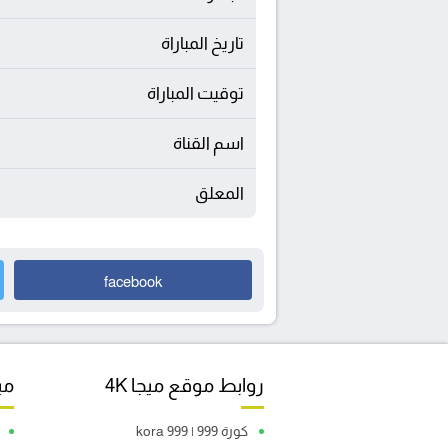
تاريخ المباراة
توقيت المباراة
اسم القناة
المعلق
facebook
روابط موقع ميجا 4K
مبا
كورة 999 | kora 999