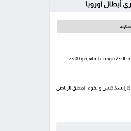
تشكيلة
beIN  ويتم إستضافة المباراة في ملعب كارايسكاكيس و يقوم المعلق الرياضى