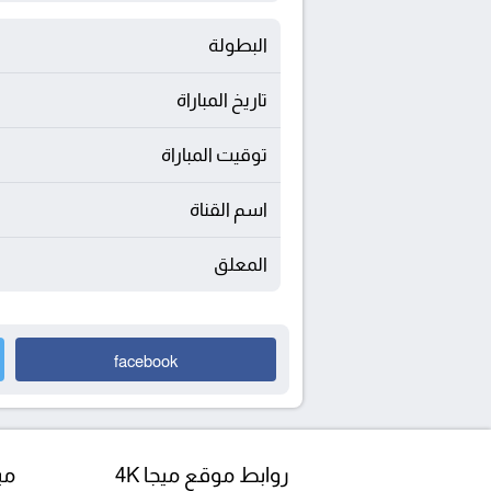
البطولة
تاريخ المباراة
توقيت المباراة
اسم القناة
المعلق
facebook
روابط موقع ميجا 4K
مبا