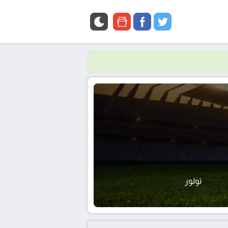
google
facebook
twitter
news
تولوز