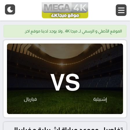
الموقع الأصلي و الرسمي لــ ميجا 4K , ولا يوجد لدينا موقع اخر.
VS
إشبيلية
فياريال
تفاصيل وموعد مباراة إشبيلية و فياريال