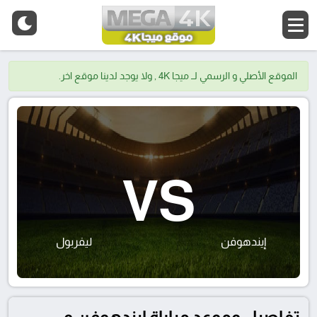
الموقع الأصلي و الرسمي لــ ميجا 4K , ولا يوجد لدينا موقع اخر.
VS
إيندهوفن
ليفربول
تفاصيل وموعد مباراة إيندهوفن و