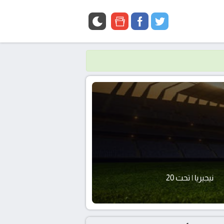
google
facebook
twitter
news
نيجيريا | تحت 20