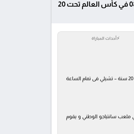
تفاصيل وموعد مباراة الأرجنتين تحت 20 و نيجيريا تحت 20 بتاريخ 2025-10-08 في كأس العالم تحت 20
⚡
أحداث المباراة
يلتقى اليوم 2025-10-08 كلا من نادى الأرجنتين تحت 20 و نيجيريا تحت 20 فى بطولة كأس العالم تحت 20 سنة – تشيلي فى تمام الساعة
beIN SPORTS 5 ويتم إستضافة المباراة في ملعب سانتياجو الوطني و يقوم