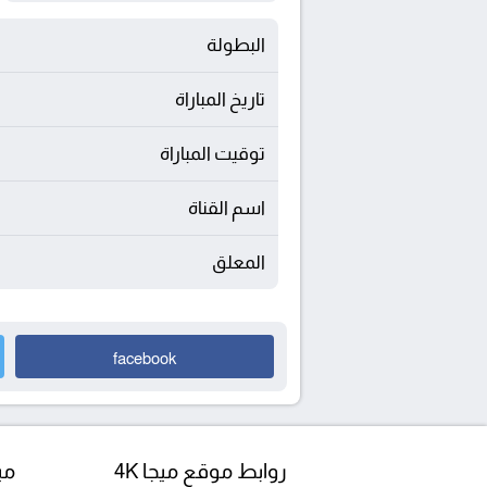
البطولة
تاريخ المباراة
توقيت المباراة
اسم القناة
المعلق
facebook
روابط موقع ميجا 4K
مبا