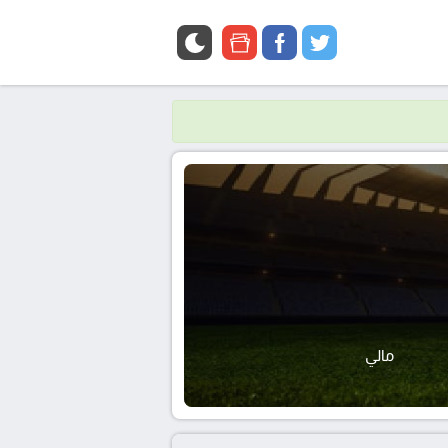
google
facebook
twitter
news
مالي