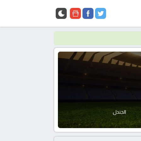
google
facebook
twitter
news
الجندل