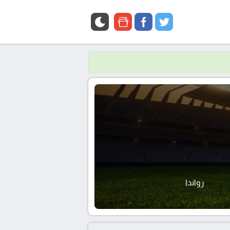
google
facebook
twitter
news
رواندا