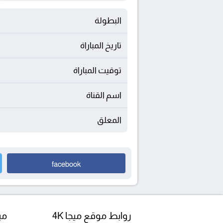
البطولة
تاريخ المباراة
توقيت المباراة
اسم القناة
المعلق
facebook
روابط موقع ميجا 4K
مبا