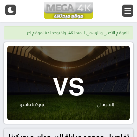
الموقع الأصلي و الرسمي لــ ميجا 4K , ولا يوجد لدينا موقع اخر.
VS
السودان
بوركينا فاسو
تفاصيل وموعد مباراة السودان و بوركينا