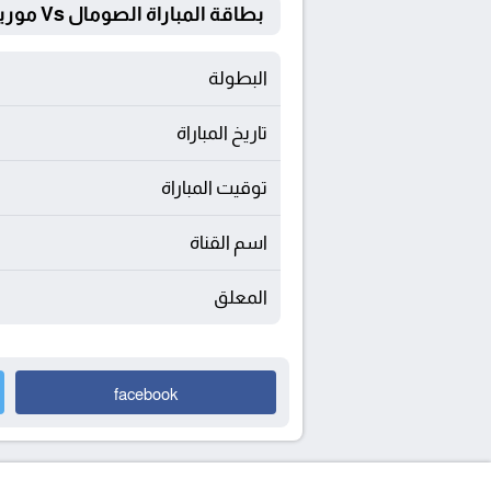
بطاقة المباراة الصومال Vs موريشيوس
البطولة
تاريخ المباراة
توقيت المباراة
اسم القناة
المعلق
facebook