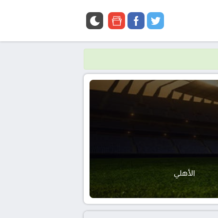
google
facebook
twitter
news
الأهلي