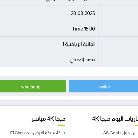
20-08-2025
15:00 Time
ثمانية الرياضية 1
فهد العتيبي
whatsapp
twitter
ريات اليوم ميجا 4K
ميجا 4K مباشر
اس جول | AS Goal
كلاسيكو الأرض – El Clasico