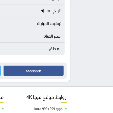
تاريخ المباراة
توقيت المباراة
اسم القناة
المعلق
facebook
روابط موقع ميجا 4K
مبا
كورة 999 | kora 999