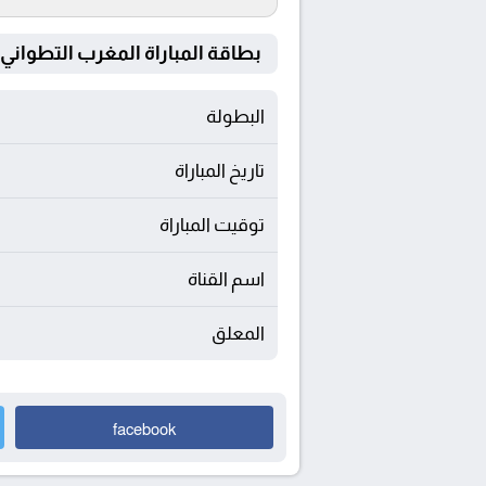
بطاقة المباراة المغرب التطواني Vs نهضة بركان
البطولة
تاريخ المباراة
توقيت المباراة
اسم القناة
المعلق
facebook