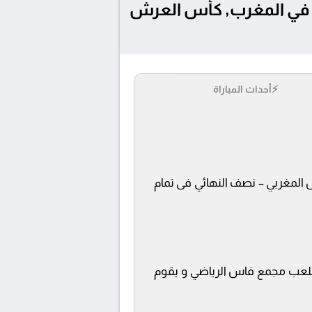
تفاصيل وموعد مباراة المغرب التطواني و نهضة بركان بتاريخ 2025-06-22 في المغرب, كأس العرش
⚡
أحداث المباراة
 العرش المغربي – نصف النهائي فى تمام
ي ملعب مجمع فاس الرياضي و يقوم