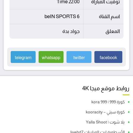
توقيت المباراة
22:00 Time
اسم القناة
beIN SPORTS 6
المعلق
جواد بدة
telegram
whatsapp
twitter
facebook
روابط موقع ميجا 4K
كورة 999 | kora 999
كورة سيتي – kooracity
يلا شوت | Yalla Shoot
الأسطورة لبث المباريات livehd7