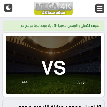
الموقع الأصلي و الرسمي لــ ميجا 4K , ولا يوجد لدينا موقع اخر.
VS
النرويج
xxx
تفاصيل وموعد مباراة النرويج و xxx