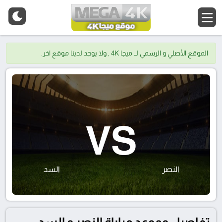
الموقع الأصلي و الرسمي لــ ميجا 4K , ولا يوجد لدينا موقع اخر.
VS
النصر
السد
تفاصيل وموعد مباراة النصر و السد