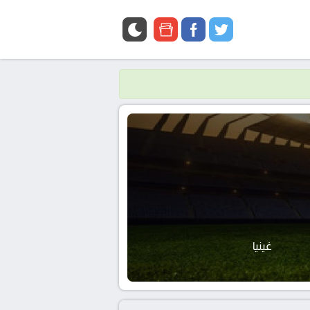
google
facebook
twitter
news
غينيا