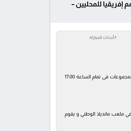
2-08-04 في أفريقيا, كأس أمم إفريقيا للمحليين –
⚡
أحداث المباراة
يلتقى اليوم 2025-08-04 كلا من نادى النيجر و غينيا فى بطولة أفريقيا, كأس أمم إفريقيا للمحليين – المجموعات فى تمام الساعة 17:00
 beIN Sports 6 HD ويتم إستضافة المباراة في ملعب مانديلا الوطني و يقوم