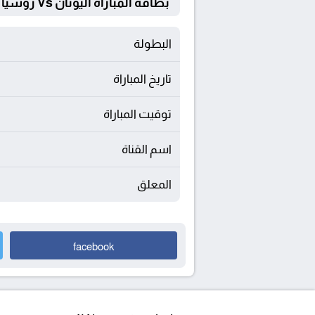
بطاقة المباراة اليونان Vs روسيا البيضاء
البطولة
تاريخ المباراة
توقيت المباراة
اسم القناة
المعلق
facebook