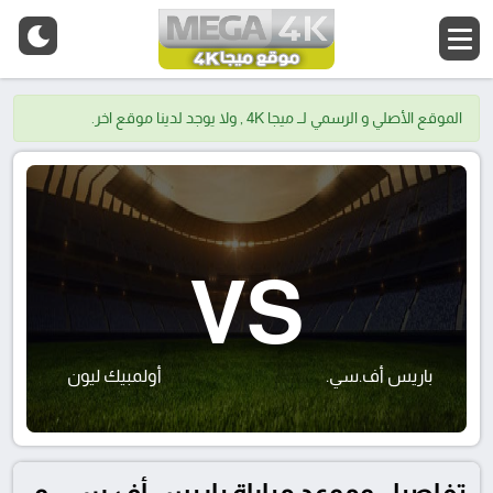
الموقع الأصلي و الرسمي لــ ميجا 4K , ولا يوجد لدينا موقع اخر.
VS
باريس أف.سي.
أولمبيك ليون
تفاصيل وموعد مباراة باريس أف.سي. و