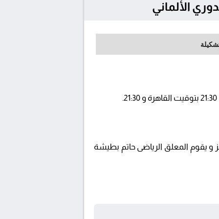
تشكيلة
م إستضافة المباراة في ملعب أليانز و يقوم المعلق الرياضى حاتم بطيشة