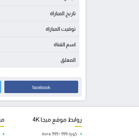
تاريخ المباراة
توقيت المباراة
اسم القناة
المعلق
facebook
روابط موقع ميجا 4K
مبا
كورة 999 | kora 999