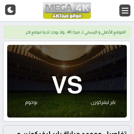
الموقع الأصلي و الرسمي لــ ميجا 4K , ولا يوجد لدينا موقع اخر.
VS
باير ليفركوزن
بوخوم
تفاصيل وموعد مباراة باير ليفركوزن و