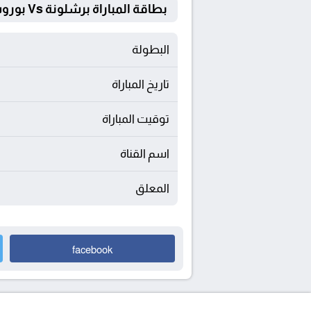
بطاقة المباراة برشلونة Vs بوروسيا دورتموند
البطولة
تاريخ المباراة
توقيت المباراة
اسم القناة
المعلق
facebook