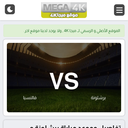
الموقع الأصلي و الرسمي لــ ميجا 4K , ولا يوجد لدينا موقع اخر.
VS
برشلونة
فالنسيا
تفاصيل وموعد مباراة برشلونة و