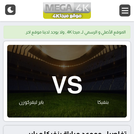
الموقع الأصلي و الرسمي لــ ميجا 4K , ولا يوجد لدينا موقع اخر.
VS
بنفيكا
باير ليفركوزن
تفاصيل وموعد مباراة بنفيكا و باير