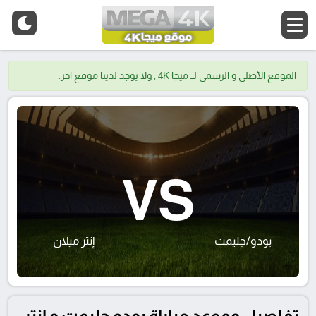
الموقع الأصلي و الرسمي لــ ميجا 4K , ولا يوجد لدينا موقع اخر.
VS
بودو/جليمت
إنتر ميلان
تفاصيل وموعد مباراة بودو جليمت و إنتر