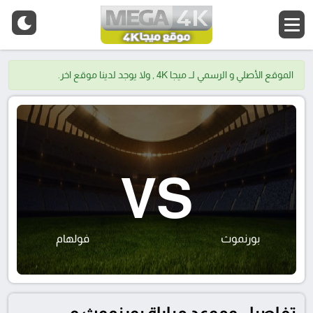
الموقع الأصلي و الرسمي لــ ميجا 4K , ولا يوجد لدينا موقع اخر.
VS
بورنموث
فولهام
تفاصيل وموعد مباراة بورنموث و