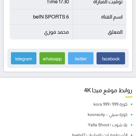
توقيت المباراة
17:30 Time
اسم القناة
beIN SPORTS 6
المعلق
محمد فوزي
telegram
whatsapp
twitter
facebook
روابط موقع ميجا 4K
كورة 999 | kora 999
كورة سيتي – kooracity
يلا شوت | Yalla Shoot
الأسطورة لبث المباريات livehd7