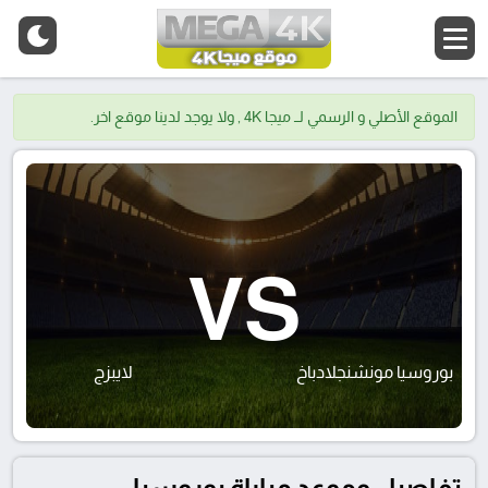
الموقع الأصلي و الرسمي لــ ميجا 4K , ولا يوجد لدينا موقع اخر.
VS
بوروسيا مونشنجلادباخ
لايبزج
تفاصيل وموعد مباراة بوروسيا