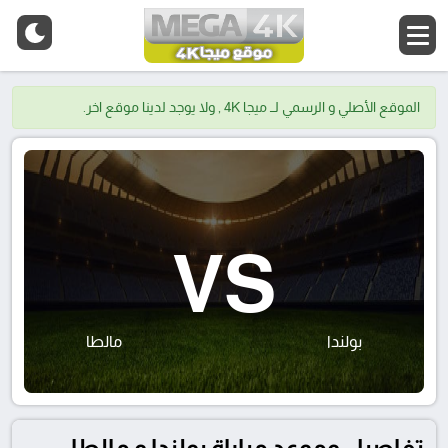
الموقع الأصلي و الرسمي لــ ميجا 4K , ولا يوجد لدينا موقع اخر.
VS
بولندا
مالطا
تفاصيل وموعد مباراة بولندا و مالطا