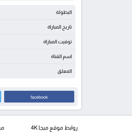
البطولة
تاريخ المباراة
توقيت المباراة
اسم القناة
المعلق
facebook
روابط موقع ميجا 4K
مبا